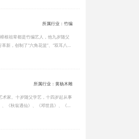
所属行业：竹编
俞樟根祖辈都是竹编艺人，他九岁随父
革新，创制了“六角花篮”、“双耳八角
所属行业：黄杨木雕
雕艺术家。十岁随父学艺，十四岁起从事
》、《秋翁遇仙》、《邓世昌》、《一