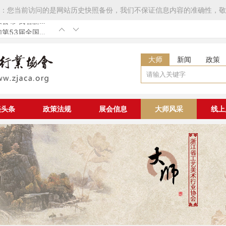
：您当前访问的是网站历史快照备份，我们不保证信息内容的准确性，敬
第53届全国工
发展工程大国非
国非遗工匠认定
七届中国工艺美
大师
新闻
政策
章程》补充修改
我省新增
美头条
政策法规
展会信息
大师风采
线上