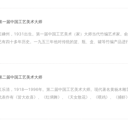
第一届中国工艺美术大师
江嵊州，1931出生。第一届中国工艺美术（家）大师当代竹编艺术家。
已有四十多年历史。一九五三年他对传统的篮、瓶、盒、罐等竹编产品进行
。
】
第二届中国工艺美术大师
江乐清，1918—1996年。第二届中国工艺美术大师。现代著名黄杨木
代表作有《皆大欢喜》、《红绸舞》、《天女散花》、《喂鸡》、《捕虾
《钟馗压邪》、《携袋弥勒》等
】