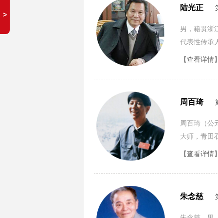
陆光正
男，籍贯浙
代表性传承
【查看详情
周百琦
周百琦（公元
大师，青田
刻。
【查看详情
朱念慈
朱念慈，男