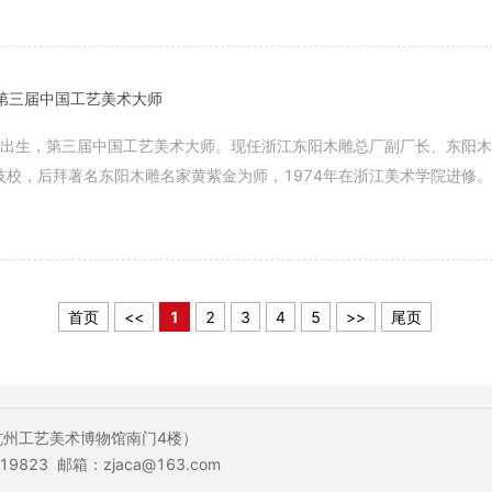
】
第三届中国工艺美术大师
3年出生，第三届中国工艺美术大师。现任浙江东阳木雕总厂副厂长、东阳木
技校，后拜著名东阳木雕名家黄紫金为师，1974年在浙江美术学院进修。
8年在全国艺人代表大会上被轻工业部评为优秀工艺美术技术人员。
】
首页
<<
1
2
3
4
5
>>
尾页
杭州工艺美术博物馆南门4楼）
19823 邮箱：zjaca@163.com