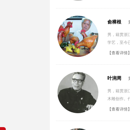
俞樟根
男，籍贯浙
学艺，至今
罐”等新产品
【查看详情
叶润周
男，籍贯浙
木雕创作。
线情深》、
【查看详情