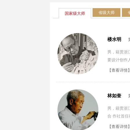
省级大师
国家级大师
楼水明
男，籍贯浙
要设计创作
【查看详情
林如奎
男，籍贯浙江
合 作社首任
范称号。
【查看详情