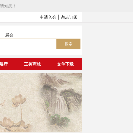
请知悉！
申请入会
|
杂志订阅
展会
搜索
展厅
工美商城
文件下载