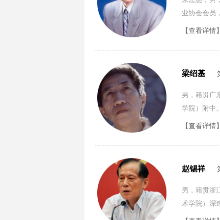
业协会会员
【查看详情
梁绍基
男，籍贯广
学院）附中
曼）。
【查看详情
赵锡祥
男，籍贯浙
术学院）深