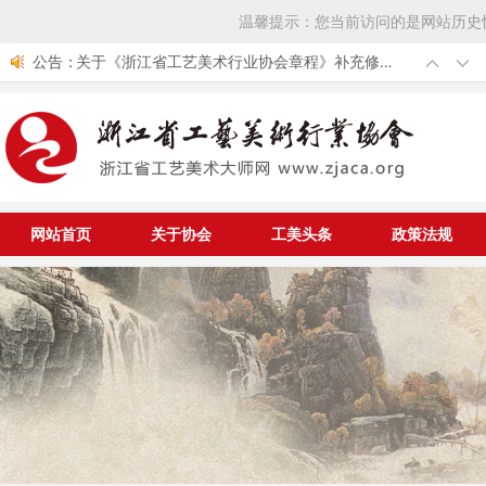
温馨提示：您当前访问的是网站历史
公告：
关于《浙江省工艺美术行业协会章程》补充修改
的通知
第七届中国工艺美术大师评选结果公布 我省新增
10位中国工艺美术大师
浙江省工艺美术行业协会组团参加第53届全国工
艺品交易会
关于举办中华优秀传统文化传承发展工程大国非
遗工匠专项公益工程工美项目大国非遗工匠认定
中国轻工业联合会《关于开展第七届中国工艺美
与资助仪式的通知
术大师评选工作的通知》
网站首页
关于协会
工美头条
政策法规