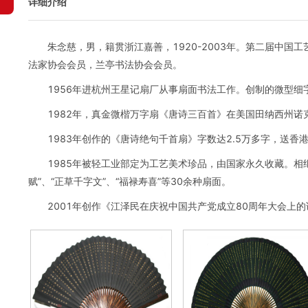
详细介绍
朱念慈，男，籍贯浙江嘉善，1920-2003年。第二届中
法家协会会员，兰亭书法协会会员。
1956年进杭州王星记扇厂从事扇面书法工作。创制的微型细字
1982年，真金微楷万字扇《唐诗三百首》在美国田纳西州
1983年创作的《唐诗绝句千首扇》字数达2.5万多字，送香
1985年被轻工业部定为工艺美术珍品，由国家永久收藏。相继创
赋”、“正草千字文”、“福禄寿喜”等30余种扇面。
2001年创作《江泽民在庆祝中国共产党成立80周年大会上