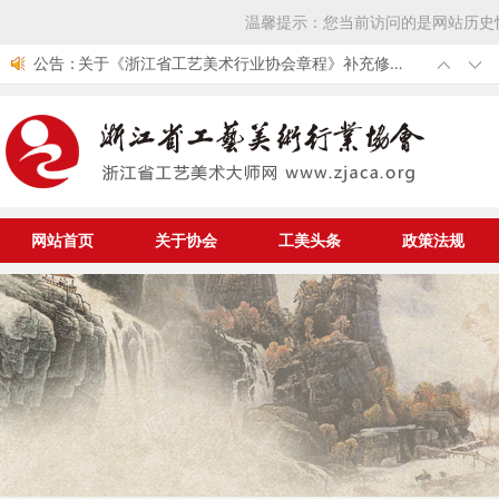
温馨提示：您当前访问的是网站历史
公告：
关于《浙江省工艺美术行业协会章程》补充修改
的通知
第七届中国工艺美术大师评选结果公布 我省新增
10位中国工艺美术大师
浙江省工艺美术行业协会组团参加第53届全国工
艺品交易会
关于举办中华优秀传统文化传承发展工程大国非
遗工匠专项公益工程工美项目大国非遗工匠认定
中国轻工业联合会《关于开展第七届中国工艺美
与资助仪式的通知
术大师评选工作的通知》
网站首页
关于协会
工美头条
政策法规