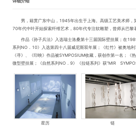
详细介绍
男，籍贯广东中山，1945年出生于上海。高级工艺美术师
70年代中叶开始探索纤维艺术，80年代专注软雕塑，曾师从巴黎
作品《孙子兵法》入选瑞士洛桑第十三届国际壁挂展；在198
系列NO．10》入选第四十八届威尼斯双年展；《红竹》被奥地
《寻》、《印映》作品被SYMPOSIUM收藏，获创作第一名；
微型壁挂展；《自然系列NO．9》《拉链系列》获“MIR SYMP
星历
链